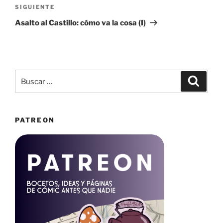
Siguiente
SIGUIENTE
entrada
Asalto al Castillo: cómo va la cosa (I)
Buscar
Buscar
por:
PATREON