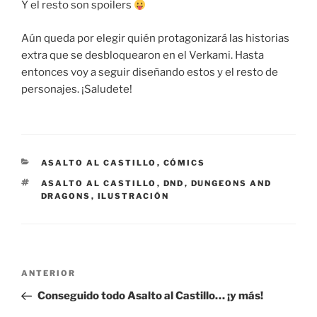
Y el resto son spoilers
Aún queda por elegir quién protagonizará las historias
extra que se desbloquearon en el Verkami. Hasta
entonces voy a seguir diseñando estos y el resto de
personajes. ¡Saludete!
CATEGORÍAS
ASALTO AL CASTILLO
,
CÓMICS
ETIQUETAS
ASALTO AL CASTILLO
,
DND
,
DUNGEONS AND
DRAGONS
,
ILUSTRACIÓN
Navegación
Entrada
ANTERIOR
de
anterior:
Conseguido todo Asalto al Castillo… ¡y más!
entradas