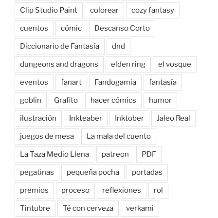
Clip Studio Paint
colorear
cozy fantasy
cuentos
cómic
Descanso Corto
Diccionario de Fantasía
dnd
dungeons and dragons
elden ring
el vosque
eventos
fanart
Fandogamia
fantasía
goblin
Grafito
hacer cómics
humor
ilustración
Inkteaber
Inktober
Jaleo Real
juegos de mesa
La mala del cuento
La Taza Medio Llena
patreon
PDF
pegatinas
pequeña pocha
portadas
premios
proceso
reflexiones
rol
Tintubre
Té con cerveza
verkami