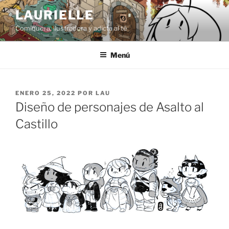
Saltar
LAURIELLE
al
Comiquera, ilustradora y adicta al té
contenido
Menú
PUBLICADO
ENERO 25, 2022
POR
LAU
EL
Diseño de personajes de Asalto al
Castillo