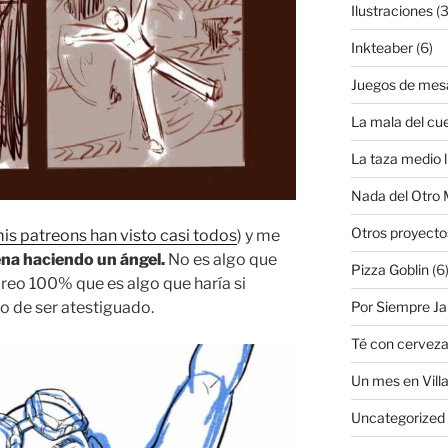
Ilustraciones
(3
Inkteaber
(6)
Juegos de mes
La mala del cu
La taza medio l
Nada del Otro
Otros proyecto
is patreons han visto casi todos
) y me
ena haciendo un ángel.
No es algo que
Pizza Goblin
(6
creo 100% que es algo que haría si
o de ser atestiguado.
Por Siempre J
Té con cervez
Un mes en Villa
Uncategorized