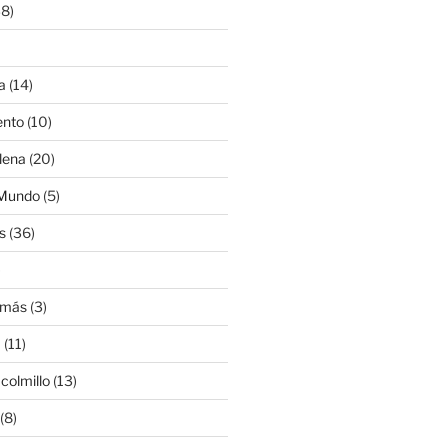
8)
a
(14)
ento
(10)
lena
(20)
 Mundo
(5)
s
(36)
)
amás
(3)
a
(11)
colmillo
(13)
(8)