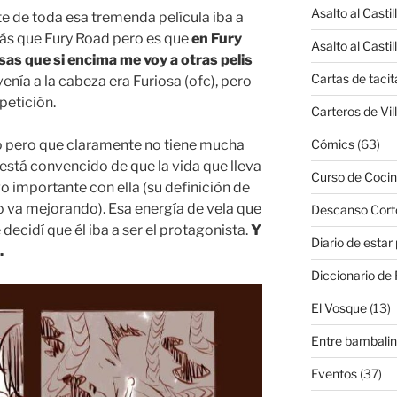
Asalto al Castil
te de toda esa tremenda película iba a
ás que Fury Road pero es que
en Fury
Asalto al Castil
as que si encima me voy a otras pelis
Cartas de tacit
enía a la cabeza era Furiosa (ofc), pero
petición.
Carteros de Vil
o pero que claramente no tiene mucha
Cómics
(63)
 está convencido de que la vida que lleva
Curso de Cocin
o importante con ella (su definición de
o va mejorando). Esa energía de vela que
Descanso Cort
decidí que él iba a ser el protagonista.
Y
Diario de estar
.
Diccionario de 
El Vosque
(13)
Entre bambali
Eventos
(37)