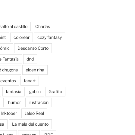
salto al castillo
Charlas
aint
colorear
cozy fantasy
ómic
Descanso Corto
e Fantasía
dnd
d dragons
elden ring
eventos
fanart
fantasía
goblin
Grafito
s
humor
ilustración
Inktober
Jaleo Real
sa
La mala del cuento
o Llena
patreon
PDF