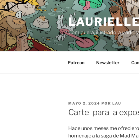
Saltar
al
LAURIELL
contenido
Comiquera, ilustradora y adicta
Patreon
Newsletter
Con
PUBLICADO
MAYO 2, 2024
POR
LAU
EL
Cartel para la exp
Hace unos meses me ofrecieron
homenaje a la saga de Mad Ma