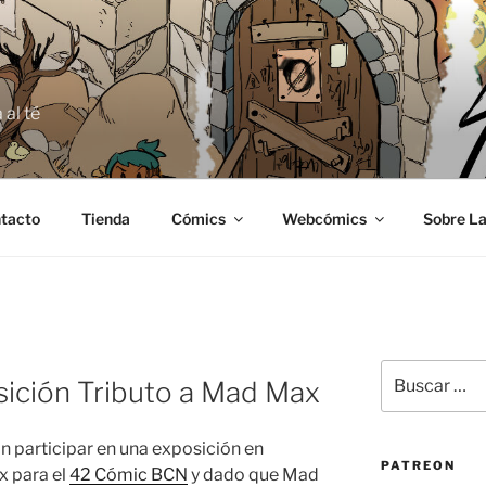
E
 al té
tacto
Tienda
Cómics
Webcómics
Sobre La
Buscar
osición Tributo a Mad Max
por:
 participar en una exposición en
PATREON
x para el
42 Cómic BCN
y dado que Mad