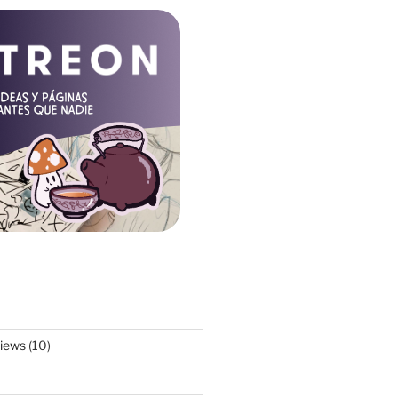
views
(10)