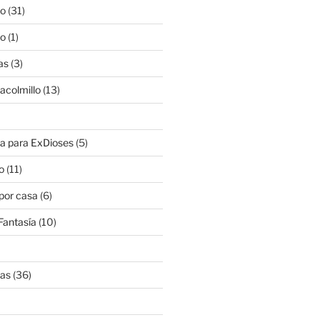
lo
(31)
lo
(1)
as
(3)
lacolmillo
(13)
a para ExDioses
(5)
o
(11)
 por casa
(6)
Fantasía
(10)
nas
(36)