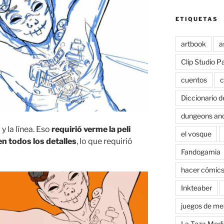
ETIQUETAS
artbook
a
Clip Studio P
cuentos
c
Diccionario d
dungeons an
y la línea. Eso
requirió verme la peli
el vosque
en todos los detalles
, lo que requirió
Fandogamia
hacer cómic
Inkteaber
juegos de me
La Taza Medi