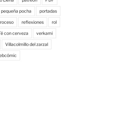
pequeña pocha
portadas
roceso
reflexiones
rol
Té con cerveza
verkami
Villacolmillo del zarzal
ebcómic