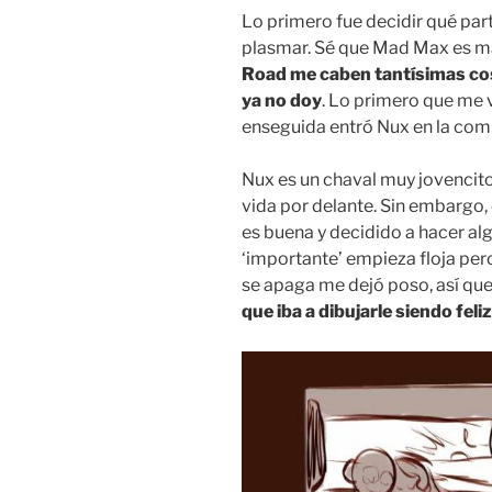
Lo primero fue decidir qué par
plasmar. Sé que Mad Max es m
Road me caben tantísimas cos
ya no doy
. Lo primero que me v
enseguida entró Nux en la com
Nux es un chaval muy jovencit
vida por delante. Sin embargo,
es buena y decidido a hacer alg
‘importante’ empieza floja per
se apaga me dejó poso, así que 
que iba a dibujarle siendo feliz