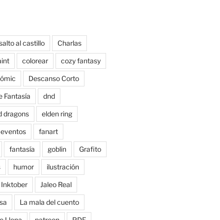
salto al castillo
Charlas
aint
colorear
cozy fantasy
ómic
Descanso Corto
e Fantasía
dnd
d dragons
elden ring
eventos
fanart
fantasía
goblin
Grafito
s
humor
ilustración
Inktober
Jaleo Real
sa
La mala del cuento
o Llena
patreon
PDF