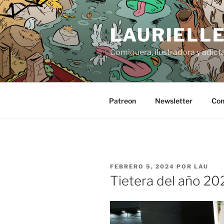
Saltar
al
LAURIELL
contenido
Comiquera, ilustradora y adicta
Patreon
Newsletter
Con
PUBLICADO
FEBRERO 5, 2024
POR
LAU
EL
Tietera del año 20