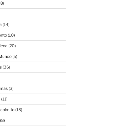
8)
a
(14)
ento
(10)
lena
(20)
 Mundo
(5)
s
(36)
)
amás
(3)
a
(11)
colmillo
(13)
(8)