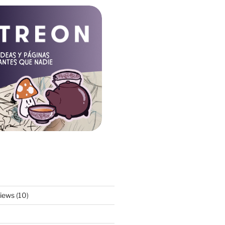
views
(10)