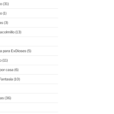
lo
(31)
lo
(1)
as
(3)
lacolmillo
(13)
a para ExDioses
(5)
o
(11)
 por casa
(6)
Fantasía
(10)
nas
(36)