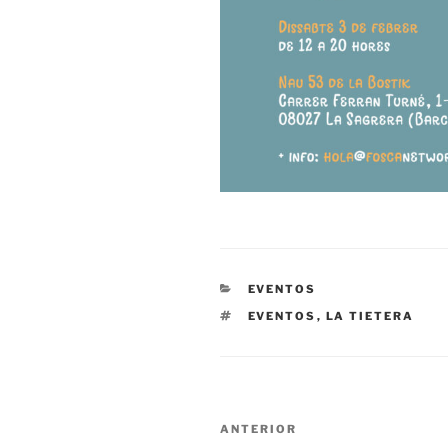
CATEGORÍAS
EVENTOS
ETIQUETAS
EVENTOS
,
LA TIETERA
Navegación
Entrada
ANTERIOR