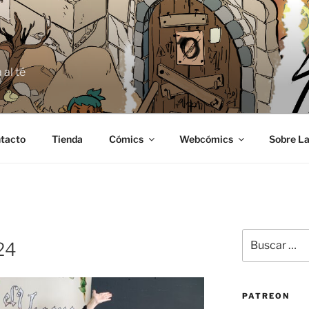
E
 al té
tacto
Tienda
Cómics
Webcómics
Sobre La
Buscar
24
por:
PATREON