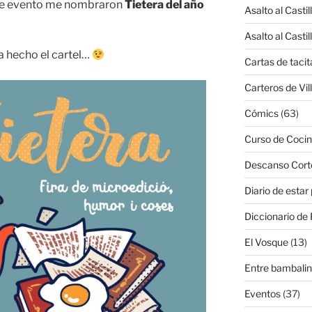
 de evento me nombraron
Tietera del año
Asalto al Castil
Asalto al Castil
ía hecho el cartel…
Cartas de tacit
Carteros de Vil
Cómics
(63)
Curso de Cocin
Descanso Cort
Diario de estar
Diccionario de 
El Vosque
(13)
Entre bambali
Eventos
(37)