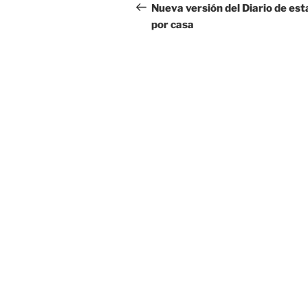
de
anterior:
Nueva versión del Diario de est
por casa
entradas