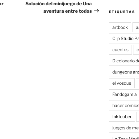
entrada
ar
Solución del minijuego de Una
aventura entre todos
ETIQUETAS
artbook
a
Clip Studio P
cuentos
c
Diccionario d
dungeons an
el vosque
Fandogamia
hacer cómic
Inkteaber
juegos de me
La Taza Medi