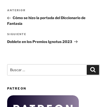
Navegación
Entrada
ANTERIOR
de
anterior:
Cómo se hizo la portada del Diccionario de
entradas
Fantasía
Siguiente
SIGUIENTE
entrada
Doblete en los Premios Ignotus 2023
Buscar
Buscar
por:
PATREON