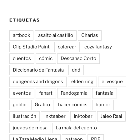
ETIQUETAS
artbook
asalto al castillo
Charlas
Clip Studio Paint
colorear
cozy fantasy
cuentos
cómic
Descanso Corto
Diccionario de Fantasía
dnd
dungeons and dragons
elden ring
el vosque
eventos
fanart
Fandogamia
fantasía
goblin
Grafito
hacer cómics
humor
ilustración
Inkteaber
Inktober
Jaleo Real
juegos de mesa
La mala del cuento
La Taza Medio Llena
patreon
PDF