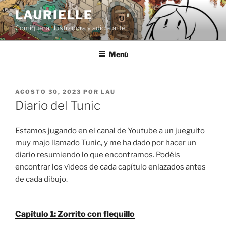
Saltar
LAURIELLE
al
Comiquera, ilustradora y adicta al té
contenido
Menú
PUBLICADO
AGOSTO 30, 2023
POR
LAU
EL
Diario del Tunic
Estamos jugando en el canal de Youtube a un jueguito
muy majo llamado Tunic, y me ha dado por hacer un
diario resumiendo lo que encontramos. Podéis
encontrar los vídeos de cada capítulo enlazados antes
de cada dibujo.
Capítulo 1: Zorrito con flequillo