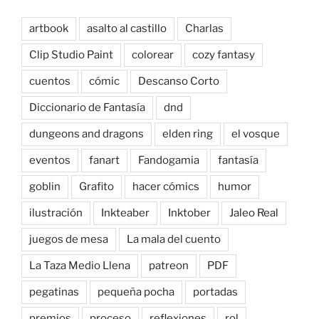
artbook
asalto al castillo
Charlas
Clip Studio Paint
colorear
cozy fantasy
cuentos
cómic
Descanso Corto
Diccionario de Fantasía
dnd
dungeons and dragons
elden ring
el vosque
eventos
fanart
Fandogamia
fantasía
goblin
Grafito
hacer cómics
humor
ilustración
Inkteaber
Inktober
Jaleo Real
juegos de mesa
La mala del cuento
La Taza Medio Llena
patreon
PDF
pegatinas
pequeña pocha
portadas
premios
proceso
reflexiones
rol