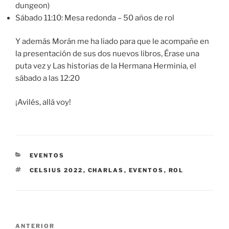
dungeon)
Sábado 11:10: Mesa redonda – 50 años de rol
Y además Morán me ha liado para que le acompañe en
la presentación de sus dos nuevos libros, Érase una
puta vez y Las historias de la Hermana Herminia, el
sábado a las 12:20
¡Avilés, allá voy!
CATEGORÍAS
EVENTOS
ETIQUETAS
CELSIUS 2022
,
CHARLAS
,
EVENTOS
,
ROL
Navegación
Entrada
ANTERIOR