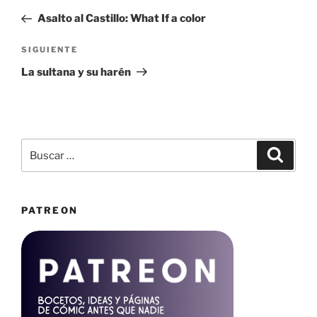
de
anterior:
Asalto al Castillo: What If a color
entradas
Siguiente
SIGUIENTE
entrada
La sultana y su harén
Buscar
Buscar
por:
PATREON