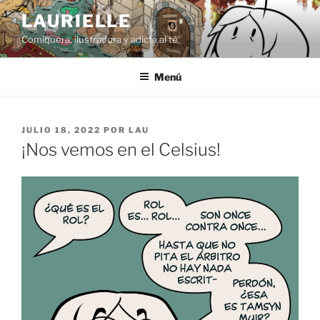
Saltar
LAURIELLE
al
Comiquera, ilustradora y adicta al té
contenido
Menú
PUBLICADO
JULIO 18, 2022
POR
LAU
EL
¡Nos vemos en el Celsius!