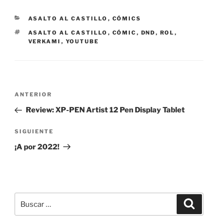
CATEGORÍAS
ASALTO AL CASTILLO
,
CÓMICS
ETIQUETAS
ASALTO AL CASTILLO
,
CÓMIC
,
DND
,
ROL
,
VERKAMI
,
YOUTUBE
Navegación
Entrada
ANTERIOR
de
anterior:
Review: XP-PEN Artist 12 Pen Display Tablet
entradas
Siguiente
SIGUIENTE
entrada
¡A por 2022!
Buscar
Buscar
por: