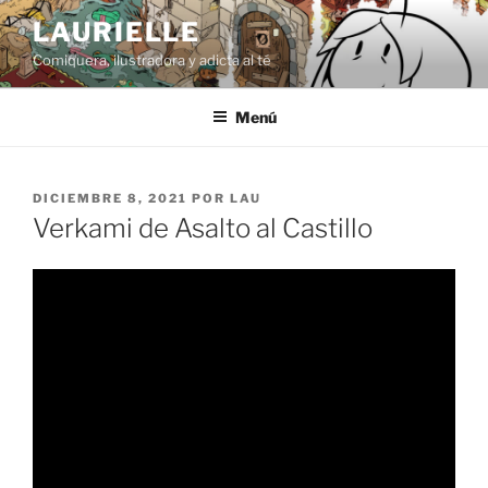
Saltar
LAURIELLE
al
Comiquera, ilustradora y adicta al té
contenido
Menú
PUBLICADO
DICIEMBRE 8, 2021
POR
LAU
EL
Verkami de Asalto al Castillo