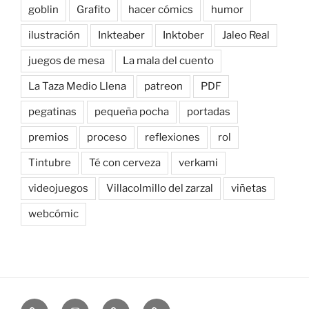
goblin
Grafito
hacer cómics
humor
ilustración
Inkteaber
Inktober
Jaleo Real
juegos de mesa
La mala del cuento
La Taza Medio Llena
patreon
PDF
pegatinas
pequeña pocha
portadas
premios
proceso
reflexiones
rol
Tintubre
Té con cerveza
verkami
videojuegos
Villacolmillo del zarzal
viñetas
webcómic
Newsletter
Instagram
Bluesky
Patreon