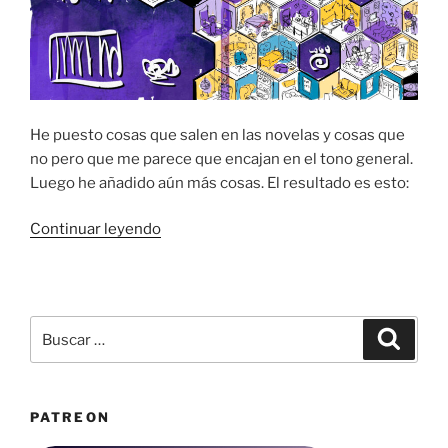
He puesto cosas que salen en las novelas y cosas que
no pero que me parece que encajan en el tono general.
Luego he añadido aún más cosas. El resultado es esto:
«Portada
Continuar leyendo
de
Aventuras
en
el
Buscar
Buscar
Litenverso»
por:
PATREON