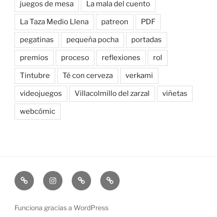
juegos de mesa
La mala del cuento
La Taza Medio Llena
patreon
PDF
pegatinas
pequeña pocha
portadas
premios
proceso
reflexiones
rol
Tintubre
Té con cerveza
verkami
videojuegos
Villacolmillo del zarzal
viñetas
webcómic
Newsletter
Instagram
Bluesky
Patreon
Funciona gracias a WordPress