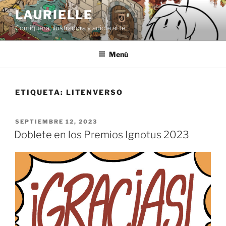
Saltar
LAURIELLE
al
Comiquera, ilustradora y adicta al té
contenido
Menú
ETIQUETA:
LITENVERSO
PUBLICADO
SEPTIEMBRE 12, 2023
EL
Doblete en los Premios Ignotus 2023