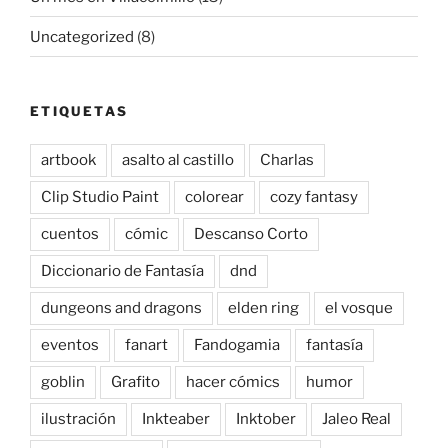
Uncategorized
(8)
ETIQUETAS
artbook
asalto al castillo
Charlas
Clip Studio Paint
colorear
cozy fantasy
cuentos
cómic
Descanso Corto
Diccionario de Fantasía
dnd
dungeons and dragons
elden ring
el vosque
eventos
fanart
Fandogamia
fantasía
goblin
Grafito
hacer cómics
humor
ilustración
Inkteaber
Inktober
Jaleo Real