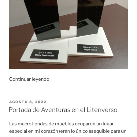
«Doblete
Continuar leyendo
en
los
Premios
PUBLICADO
AGOSTO 8, 2022
EL
Ignotus
Portada de Aventuras en el Litenverso
2023»
Las macrotiendas de muebles ocuparon un lugar
especial en mi corazón (eran lo único asequible para un