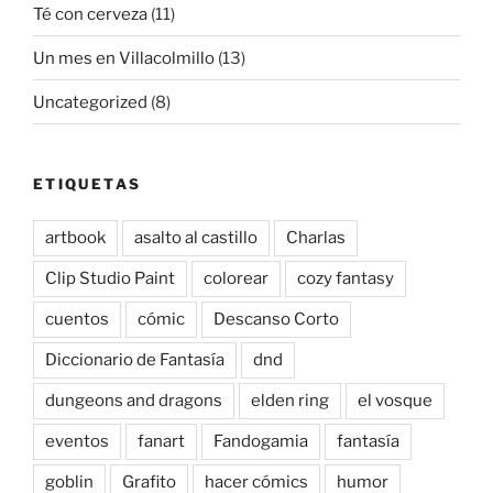
Té con cerveza
(11)
Un mes en Villacolmillo
(13)
Uncategorized
(8)
ETIQUETAS
artbook
asalto al castillo
Charlas
Clip Studio Paint
colorear
cozy fantasy
cuentos
cómic
Descanso Corto
Diccionario de Fantasía
dnd
dungeons and dragons
elden ring
el vosque
eventos
fanart
Fandogamia
fantasía
goblin
Grafito
hacer cómics
humor