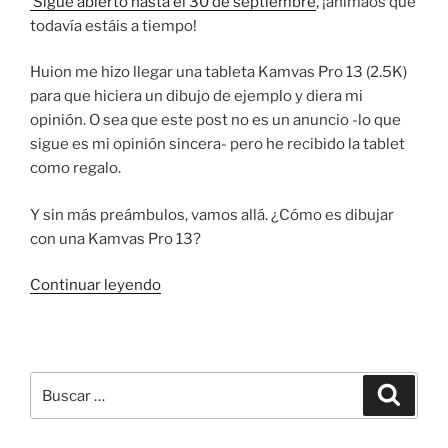
Sigue abierto hasta el 30 de septiembre
, ¡animaos que
todavía estáis a tiempo!
Huion me hizo llegar una tableta Kamvas Pro 13 (2.5K)
para que hiciera un dibujo de ejemplo y diera mi
opinión. O sea que este post no es un anuncio -lo que
sigue es mi opinión sincera- pero he recibido la tablet
como regalo.
Y sin más preámbulos, vamos allá. ¿Cómo es dibujar
con una Kamvas Pro 13?
«Review:
Continuar leyendo
Huion
Kamvas
Pro
13
Buscar
Buscar
(2.5K)»
por: