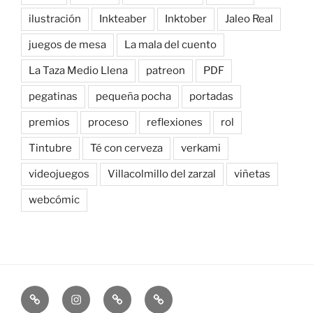
ilustración
Inkteaber
Inktober
Jaleo Real
juegos de mesa
La mala del cuento
La Taza Medio Llena
patreon
PDF
pegatinas
pequeña pocha
portadas
premios
proceso
reflexiones
rol
Tintubre
Té con cerveza
verkami
videojuegos
Villacolmillo del zarzal
viñetas
webcómic
Newsletter
Instagram
Bluesky
Patreon