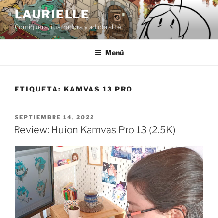
Saltar
LAURIELLE
al
Comiquera, ilustradora y adicta al té
contenido
Menú
ETIQUETA:
KAMVAS 13 PRO
PUBLICADO
SEPTIEMBRE 14, 2022
EL
Review: Huion Kamvas Pro 13 (2.5K)