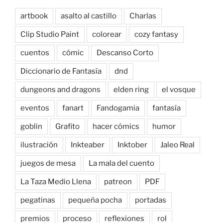
artbook
asalto al castillo
Charlas
Clip Studio Paint
colorear
cozy fantasy
cuentos
cómic
Descanso Corto
Diccionario de Fantasía
dnd
dungeons and dragons
elden ring
el vosque
eventos
fanart
Fandogamia
fantasía
goblin
Grafito
hacer cómics
humor
ilustración
Inkteaber
Inktober
Jaleo Real
juegos de mesa
La mala del cuento
La Taza Medio Llena
patreon
PDF
pegatinas
pequeña pocha
portadas
premios
proceso
reflexiones
rol