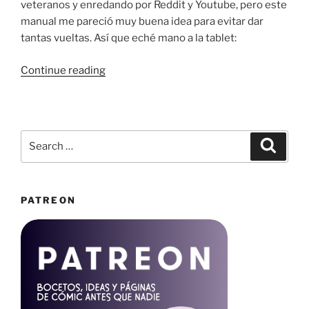
veteranos y enredando por Reddit y Youtube, pero este
manual me pareció muy buena idea para evitar dar
tantas vueltas. Así que eché mano a la tablet:
“Ilustrando
Continue reading
consejos
para
másters
de
Search
Search
rol”
for:
PATREON