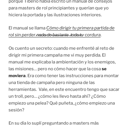
porque Tiberio había escrito un manual de consejos
para masters de rol principiantes y querían que yo
hiciera la portada y las ilustraciones interiores.
El manual se llama
Cómo dirigir tu primera partida de
rol sin perder ̷n̷a̷d̷a̷ ̷d̷e̷ ̶b̶a̶s̶t̶a̶n̶t̶e̶ ̷t̷o̷d̷a̷ ̷t̷u̷ cordura
.
Os cuento un secreto: cuando me enfrenté al reto de
dirigir mi primera campaña me vi muy perdida. El
manual me explicaba la ambientación y los enemigos,
las misiones… pero no cómo hacer que la cosa
se
moviera
. Era como tener las instrucciones para montar
una tienda de campaña pero ninguna de las
herramientas. Vale, en este encuentro tengo que sacar
un troll, pero… ¿cómo les llevo hasta ahí? ¿Cómo
empiezo una pelea? Qué puñeta, ¿cómo empiezo una
sesión?
En su día lo suplí preguntando a masters más