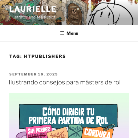
Skip
LAURIELLE
to
Illustrator and tea addict
content
Menu
TAG:
HTPUBLISHERS
POSTED
SEPTEMBER 16, 2025
ON
Ilustrando consejos para másters de rol