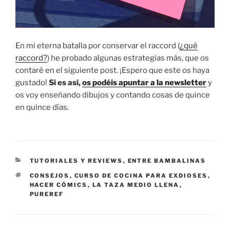
En mi eterna batalla por conservar el raccord (
¿qué
raccord?
) he probado algunas estrategias más, que os
contaré en el siguiente post. ¡Espero que este os haya
gustado!
Si es así,
os podéis apuntar a la newsletter
y
os voy enseñando dibujos y contando cosas de quince
en quince días.
CATEGORIES
TUTORIALES Y REVIEWS
,
ENTRE BAMBALINAS
TAGS
CONSEJOS
,
CURSO DE COCINA PARA EXDIOSES
,
HACER CÓMICS
,
LA TAZA MEDIO LLENA
,
PUREREF