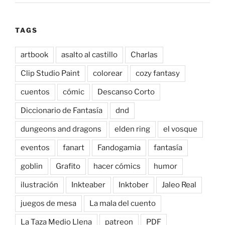
TAGS
artbook
asalto al castillo
Charlas
Clip Studio Paint
colorear
cozy fantasy
cuentos
cómic
Descanso Corto
Diccionario de Fantasía
dnd
dungeons and dragons
elden ring
el vosque
eventos
fanart
Fandogamia
fantasía
goblin
Grafito
hacer cómics
humor
ilustración
Inkteaber
Inktober
Jaleo Real
juegos de mesa
La mala del cuento
La Taza Medio Llena
patreon
PDF