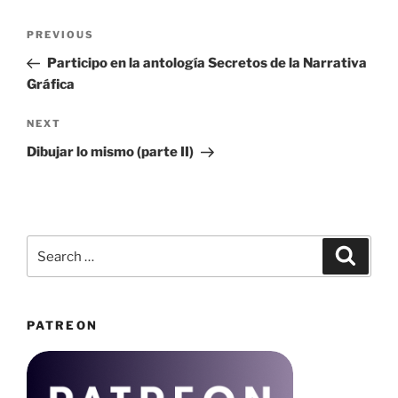
Post
Previous
PREVIOUS
navigation
Post
Participo en la antología Secretos de la Narrativa
Gráfica
Next
NEXT
Post
Dibujar lo mismo (parte II)
Search
Search
for:
PATREON