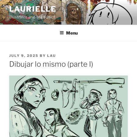
Skip
LAURIELLE
to
Illustrator and tea addict
content
Menu
POSTED
JULY 9, 2025
BY
LAU
ON
Dibujar lo mismo (parte I)