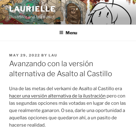
Skip
LAURIELLE
to
Illustrator and tea addict
content
Menu
POSTED
MAY 29, 2022
BY
LAU
ON
Avanzando con la versión
alternativa de Asalto al Castillo
Una de las metas del verkami de Asalto al Castillo era
hacer una versión alternativa de la ilustración
pero con
las segundas opciones más votadas en lugar de con las
que realmente ganaron. O sea, darle una oportunidad a
aquellas opciones que quedaron ahí, a un pasito de
hacerse realidad.