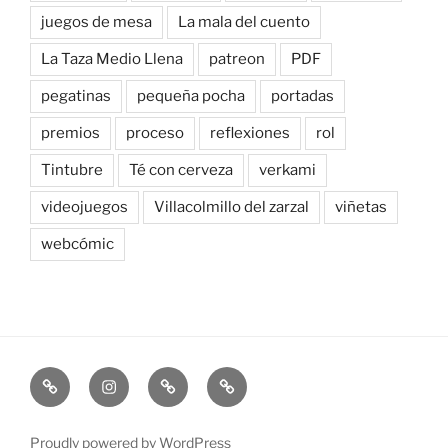
juegos de mesa
La mala del cuento
La Taza Medio Llena
patreon
PDF
pegatinas
pequeña pocha
portadas
premios
proceso
reflexiones
rol
Tintubre
Té con cerveza
verkami
videojuegos
Villacolmillo del zarzal
viñetas
webcómic
Newsletter
Instagram
Bluesky
Patreon
Proudly powered by WordPress