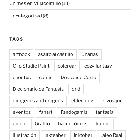
Un mes en Villacolmillo
(13)
Uncategorized
(8)
TAGS
artbook
asalto al castillo
Charlas
Clip Studio Paint
colorear
cozy fantasy
cuentos
cómic
Descanso Corto
Diccionario de Fantasía
dnd
dungeons and dragons
elden ring
el vosque
eventos
fanart
Fandogamia
fantasía
goblin
Grafito
hacer cómics
humor
ilustración
Inkteaber
Inktober
Jaleo Real