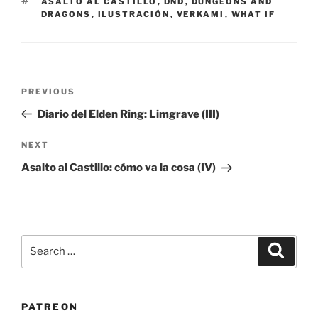
TAGS
ASALTO AL CASTILLO
,
DND
,
DUNGEONS AND
DRAGONS
,
ILUSTRACIÓN
,
VERKAMI
,
WHAT IF
Post
Previous
PREVIOUS
navigation
Post
Diario del Elden Ring: Limgrave (III)
Next
NEXT
Post
Asalto al Castillo: cómo va la cosa (IV)
Search
Search
for:
PATREON