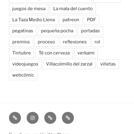
juegos de mesa
La mala del cuento
La Taza Medio Llena
patreon
PDF
pegatinas
pequeña pocha
portadas
premios
proceso
reflexiones
rol
Tintubre
Té con cerveza
verkami
videojuegos
Villacolmillo del zarzal
viñetas
webcómic
Newsletter
Instagram
Bluesky
Patreon