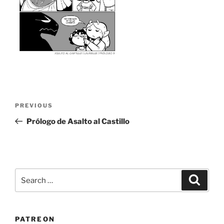
Post
Previous
PREVIOUS
navigation
Post
Prólogo de Asalto al Castillo
Search
Search
for:
PATREON