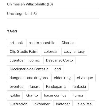
Un mes en Villacolmillo
(13)
Uncategorized
(8)
TAGS
artbook
asalto al castillo
Charlas
Clip Studio Paint
colorear
cozy fantasy
cuentos
cómic
Descanso Corto
Diccionario de Fantasía
dnd
dungeons and dragons
elden ring
el vosque
eventos
fanart
Fandogamia
fantasía
goblin
Grafito
hacer cómics
humor
ilustración
Inkteaber
Inktober
Jaleo Real