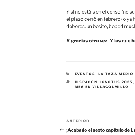
Y si no estáis en el censo (no s
el plazo cerró en febrero) o ya 
deberes, un besito, bebed muc
Y gracias otra vez. Y las que 
CATEGORÍAS
EVENTOS
,
LA TAZA MEDIO
ETIQUETAS
HISPACON
,
IGNOTUS 2025
MES EN VILLACOLMILLO
Navegación
Entrada
ANTERIOR
de
anterior:
¡Acabado el sexto capítulo de L