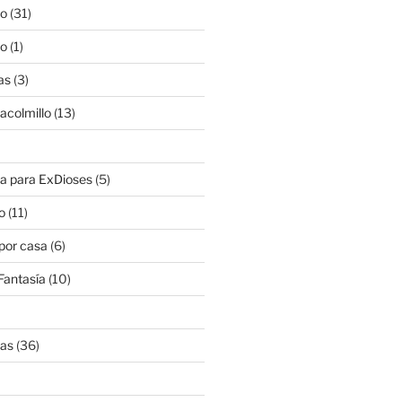
lo
(31)
lo
(1)
as
(3)
lacolmillo
(13)
a para ExDioses
(5)
o
(11)
 por casa
(6)
Fantasía
(10)
nas
(36)