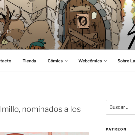
E
 al té
tacto
Tienda
Cómics
Webcómics
Sobre La
Buscar
olmillo, nominados a los
por:
PATREON