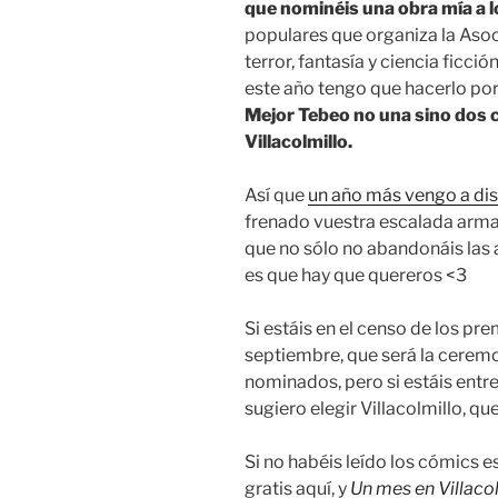
que nominéis una obra mía a 
populares que organiza la Asoc
terror, fantasía y ciencia ficci
este año tengo que hacerlo por
Mejor Tebeo no una sino dos c
Villacolmillo.
Así que
un año más vengo a di
frenado vuestra escalada arma
que no sólo no abandonáis las 
es que hay que quereros <3
Si estáis en el censo de los pr
septiembre, que será la cerem
nominados, pero si estáis entre
sugiero elegir Villacolmillo, qu
Si no habéis leído los cómics e
gratis aquí, y
Un mes en Villaco