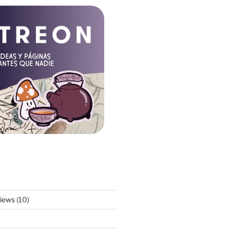
views
(10)