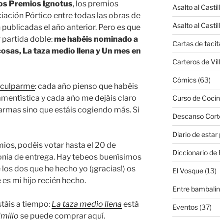
los Premios Ignotus
, los premios
Asalto al Castil
iación Pórtico entre todas las obras de
Asalto al Castil
ón publicadas el año anterior. Pero es que
 partida doble:
me habéis nominado a
Cartas de tacit
osas, La taza medio llena y Un mes en
Carteros de Vil
Cómics
(63)
sculparme
: cada año pienso que habéis
mentística y cada año me dejáis claro
Curso de Cocin
armas sino que estáis cogiendo más. Si
Descanso Cort
Diario de estar
emios, podéis votar hasta el 20 de
Diccionario de 
onia de entrega. Hay tebeos buenísimos
 los dos que he hecho yo (¡gracias!) os
El Vosque
(13)
e es mi hijo recién hecho.
Entre bambali
stáis a tiempo:
La taza medio llena
está
Eventos
(37)
lmillo
se puede comprar aquí.