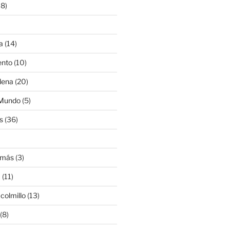
8)
a
(14)
ento
(10)
lena
(20)
 Mundo
(5)
s
(36)
)
amás
(3)
a
(11)
colmillo
(13)
(8)