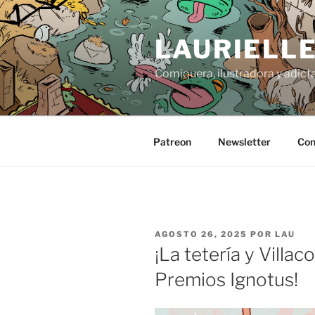
Saltar
al
LAURIELL
contenido
Comiquera, ilustradora y adicta
Patreon
Newsletter
Con
PUBLICADO
AGOSTO 26, 2025
POR
LAU
EL
¡La tetería y Villac
Premios Ignotus!