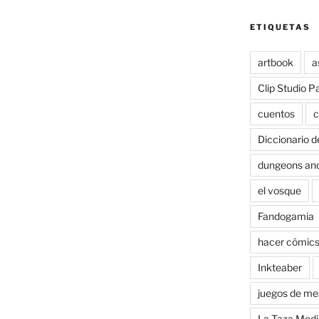
ETIQUETAS
artbook
a
Clip Studio P
cuentos
c
Diccionario d
dungeons an
el vosque
Fandogamia
hacer cómic
Inkteaber
juegos de me
La Taza Medi