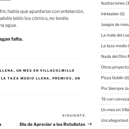
Ilustraciones
(3
ufrir, había que apuntarse con antelación,
Inkteaber
(6)
habéis leído los cómics, no tenéis
Juegos de mes
ha agua.
La mala del cu
hagan falta.
La taza medio l
Nada del Otro
Otros proyecto
 LLENA
,
UN MES EN VILLACOLMILLO
Pizza Goblin
(6
,
LA TAZA MEDIO LLENA
,
PREMIOS
,
UN
Por Siempre J
Té con cervez
Un mes en Villa
SIGUIENTE
Siguiente
Uncategorized
entrada
a
Día de Apreciar a los Rotulistas