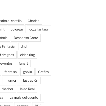
salto al castillo
Charlas
aint
colorear
cozy fantasy
ómic
Descanso Corto
e Fantasía
dnd
d dragons
elden ring
eventos
fanart
fantasía
goblin
Grafito
s
humor
ilustración
Inktober
Jaleo Real
sa
La mala del cuento
o Llena
patreon
PDF