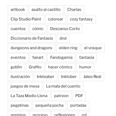
artbook
asalto al castillo
Charlas
Clip Studio Paint
colorear
cozy fantasy
cuentos
cómic
Descanso Corto
Diccionario de Fantasía
dnd
dungeons and dragons
elden ring
el vosque
eventos
fanart
Fandogamia
fantasía
goblin
Grafito
hacer cómics
humor
ilustración
Inkteaber
Inktober
Jaleo Real
juegos de mesa
La mala del cuento
La Taza Medio Llena
patreon
PDF
pegatinas
pequeña pocha
portadas
premios
proceso
reflexiones
rol