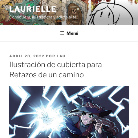
Saltar
LAURIELLE
al
Comiquera, ilustradora y adicta al té
contenido
Menú
PUBLICADO
ABRIL 20, 2022
POR
LAU
EL
Ilustración de cubierta para
Retazos de un camino