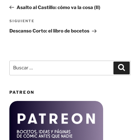
de
anterior:
Asalto al Castillo: cómo va la cosa (II)
entradas
Siguiente
SIGUIENTE
entrada
Descanso Corto: el libro de bocetos
Buscar
Buscar
por:
PATREON