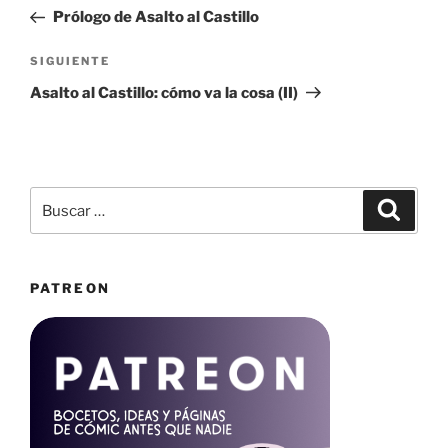
de
anterior:
Prólogo de Asalto al Castillo
entradas
Siguiente
SIGUIENTE
entrada
Asalto al Castillo: cómo va la cosa (II)
Buscar
Buscar
por:
PATREON