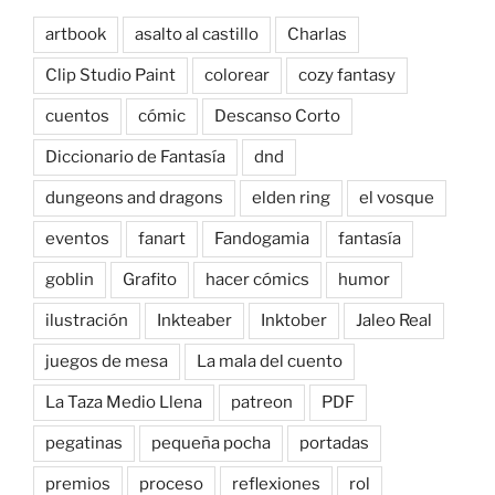
artbook
asalto al castillo
Charlas
Clip Studio Paint
colorear
cozy fantasy
cuentos
cómic
Descanso Corto
Diccionario de Fantasía
dnd
dungeons and dragons
elden ring
el vosque
eventos
fanart
Fandogamia
fantasía
goblin
Grafito
hacer cómics
humor
ilustración
Inkteaber
Inktober
Jaleo Real
juegos de mesa
La mala del cuento
La Taza Medio Llena
patreon
PDF
pegatinas
pequeña pocha
portadas
premios
proceso
reflexiones
rol