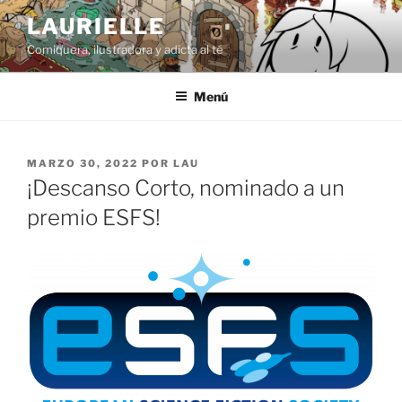
Saltar
LAURIELLE
al
Comiquera, ilustradora y adicta al té
contenido
Menú
PUBLICADO
MARZO 30, 2022
POR
LAU
EL
¡Descanso Corto, nominado a un
premio ESFS!