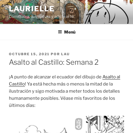
Saltar
LAURIELLE
al
Comiquera, ilustradora y adicta al té
contenido
Menú
PUBLICADO
OCTUBRE 15, 2021
POR
LAU
EL
Asalto al Castillo: Semana 2
¡A punto de alcanzar el ecuador del dibujo de
Asalto al
Castillo
! Ya está hecha más o menos la mitad de la
ilustración y sigo motivada a meter todos los detalles
humanamente posibles. Véase mis favoritos de los
últimos días: