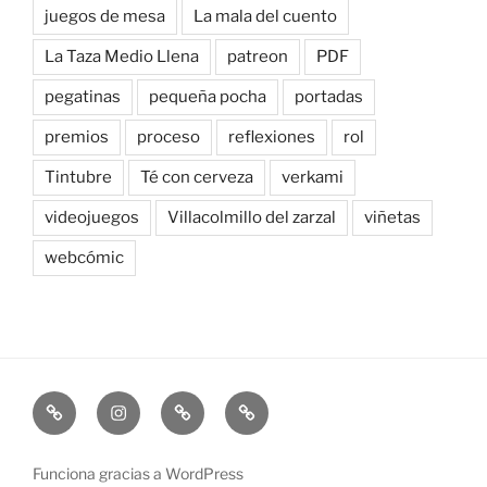
juegos de mesa
La mala del cuento
La Taza Medio Llena
patreon
PDF
pegatinas
pequeña pocha
portadas
premios
proceso
reflexiones
rol
Tintubre
Té con cerveza
verkami
videojuegos
Villacolmillo del zarzal
viñetas
webcómic
Newsletter
Instagram
Bluesky
Patreon
Funciona gracias a WordPress