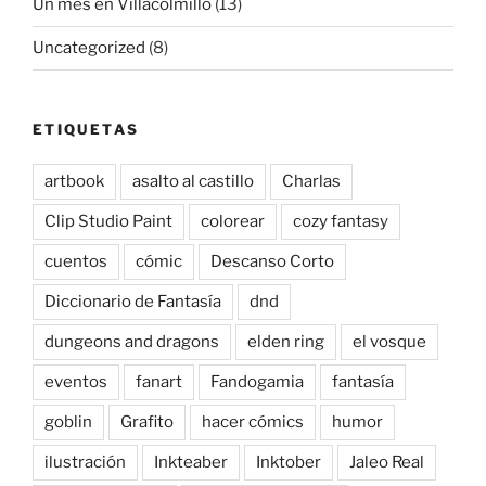
Un mes en Villacolmillo
(13)
Uncategorized
(8)
ETIQUETAS
artbook
asalto al castillo
Charlas
Clip Studio Paint
colorear
cozy fantasy
cuentos
cómic
Descanso Corto
Diccionario de Fantasía
dnd
dungeons and dragons
elden ring
el vosque
eventos
fanart
Fandogamia
fantasía
goblin
Grafito
hacer cómics
humor
ilustración
Inkteaber
Inktober
Jaleo Real