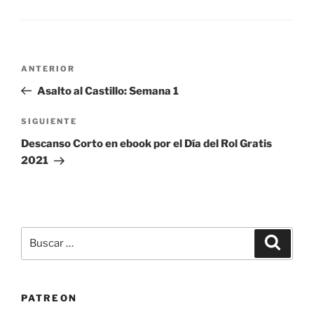
Navegación
Entrada
ANTERIOR
de
anterior:
Asalto al Castillo: Semana 1
entradas
Siguiente
SIGUIENTE
entrada
Descanso Corto en ebook por el Día del Rol Gratis
2021
Buscar
Buscar
por:
PATREON