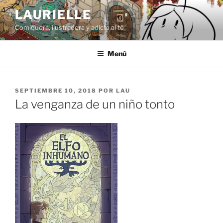
Saltar
LAURIELLE
al
Comiquera, ilustradora y adicta al té
contenido
Menú
PUBLICADO
SEPTIEMBRE 10, 2018
POR
LAU
EL
La venganza de un niño tonto