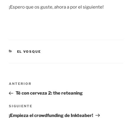
¡Espero que os guste, ahora a por el siguiente!
CATEGORÍAS
EL VOSQUE
Navegación
Entrada
ANTERIOR
de
anterior:
Té con cerveza 2: the reteaning
entradas
Siguiente
SIGUIENTE
entrada
¡Empieza el crowdfunding de Inkteaber!