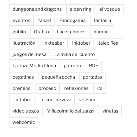
dungeons and dragons
elden ring
el vosque
eventos
fanart
Fandogamia
fantasía
goblin
Grafito
hacer cómics
humor
ilustración
Inkteaber
Inktober
Jaleo Real
juegos de mesa
La mala del cuento
La Taza Medio Llena
patreon
PDF
pegatinas
pequeña pocha
portadas
premios
proceso
reflexiones
rol
Tintubre
Té con cerveza
verkami
videojuegos
Villacolmillo del zarzal
viñetas
webcómic