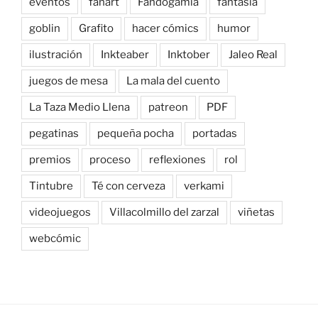
eventos
fanart
Fandogamia
fantasía
goblin
Grafito
hacer cómics
humor
ilustración
Inkteaber
Inktober
Jaleo Real
juegos de mesa
La mala del cuento
La Taza Medio Llena
patreon
PDF
pegatinas
pequeña pocha
portadas
premios
proceso
reflexiones
rol
Tintubre
Té con cerveza
verkami
videojuegos
Villacolmillo del zarzal
viñetas
webcómic