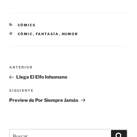
CATEGORÍAS
CÓMICS
ETIQUETAS
CÓMIC
,
FANTASÍA
,
HUMOR
Navegación
Entrada
ANTERIOR
de
anterior:
Llega El Elfo Inhumano
entradas
Siguiente
SIGUIENTE
entrada
Preview de Por Siempre Jamás
Buscar
Buscar