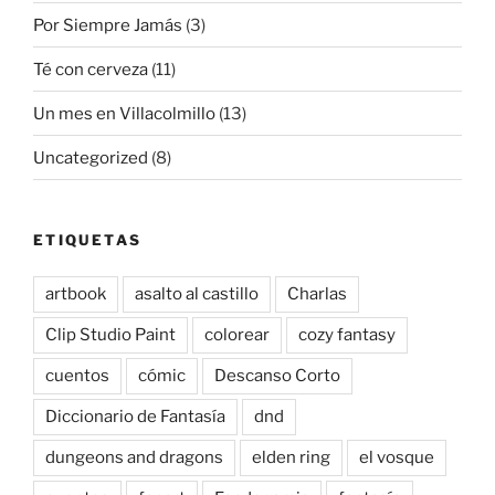
Por Siempre Jamás
(3)
Té con cerveza
(11)
Un mes en Villacolmillo
(13)
Uncategorized
(8)
ETIQUETAS
artbook
asalto al castillo
Charlas
Clip Studio Paint
colorear
cozy fantasy
cuentos
cómic
Descanso Corto
Diccionario de Fantasía
dnd
dungeons and dragons
elden ring
el vosque