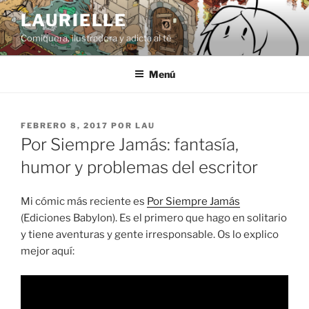
Saltar
LAURIELLE
al
Comiquera, ilustradora y adicta al té
contenido
Menú
PUBLICADO
FEBRERO 8, 2017
POR
LAU
EL
Por Siempre Jamás: fantasía,
humor y problemas del escritor
Mi cómic más reciente es
Por Siempre Jamás
(Ediciones Babylon). Es el primero que hago en solitario
y tiene aventuras y gente irresponsable. Os lo explico
mejor aquí: