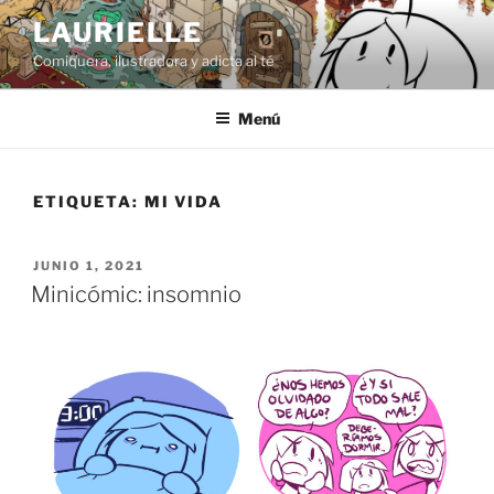
Saltar
LAURIELLE
al
Comiquera, ilustradora y adicta al té
contenido
Menú
ETIQUETA:
MI VIDA
PUBLICADO
JUNIO 1, 2021
EL
Minicómic: insomnio