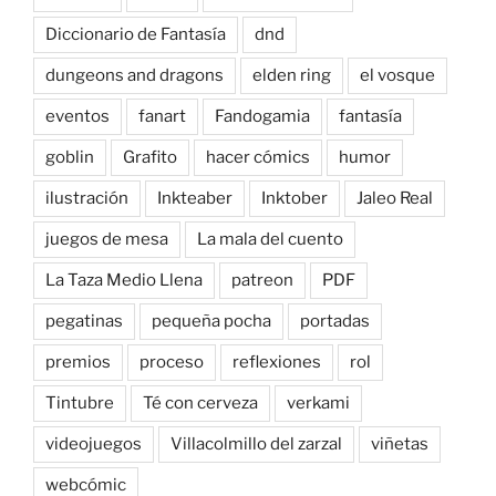
Diccionario de Fantasía
dnd
dungeons and dragons
elden ring
el vosque
eventos
fanart
Fandogamia
fantasía
goblin
Grafito
hacer cómics
humor
ilustración
Inkteaber
Inktober
Jaleo Real
juegos de mesa
La mala del cuento
La Taza Medio Llena
patreon
PDF
pegatinas
pequeña pocha
portadas
premios
proceso
reflexiones
rol
Tintubre
Té con cerveza
verkami
videojuegos
Villacolmillo del zarzal
viñetas
webcómic