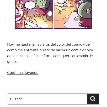
Hoy me gustaría hablaros del color del cómic y de
cómo me enfrenté al reto de hacer un cómic a color
desde mi posición de firme comiquera en escala de
grises.
«Los
Continuar leyendo
colorines
de
La
casa
Buscar
Buscar
humana»
por: