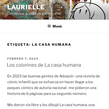
Saltar
LAURIELLE
al
Comiquera, ilustradora y adicta al té
contenido
Menú
ETIQUETA:
LA CASA HUMANA
PUBLICADO
FEBRERO 7, 2024
EL
Los colorines de La casa humana
En 2023 las buenas gentes de Adoquín -una revista de
cómic infantil que se esfuerza en hacer llegar a los
peques cómics de autoría nacional- me pidieron una
historia de 6 páginas para su segundo número.
Me dieron vía libre y les dibujé La casa humana, una