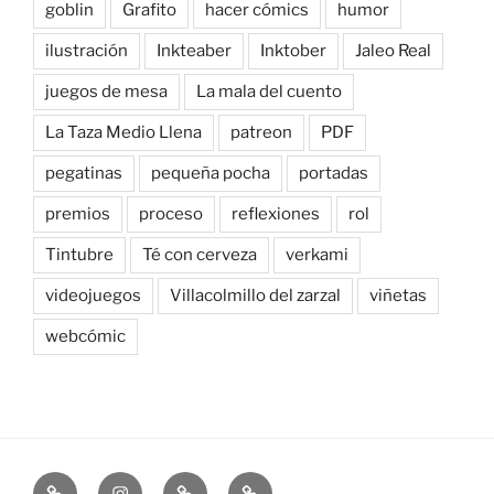
goblin
Grafito
hacer cómics
humor
ilustración
Inkteaber
Inktober
Jaleo Real
juegos de mesa
La mala del cuento
La Taza Medio Llena
patreon
PDF
pegatinas
pequeña pocha
portadas
premios
proceso
reflexiones
rol
Tintubre
Té con cerveza
verkami
videojuegos
Villacolmillo del zarzal
viñetas
webcómic
Newsletter
Instagram
Bluesky
Patreon