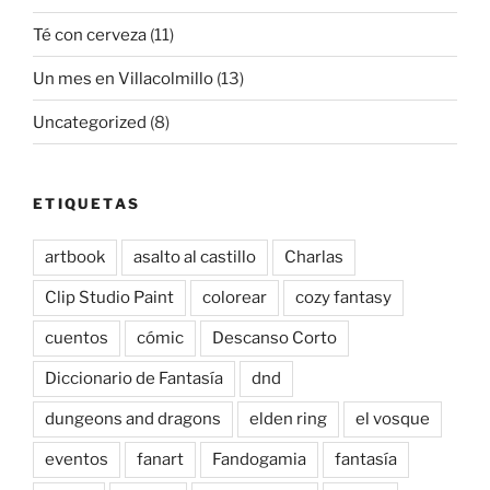
Té con cerveza
(11)
Un mes en Villacolmillo
(13)
Uncategorized
(8)
ETIQUETAS
artbook
asalto al castillo
Charlas
Clip Studio Paint
colorear
cozy fantasy
cuentos
cómic
Descanso Corto
Diccionario de Fantasía
dnd
dungeons and dragons
elden ring
el vosque
eventos
fanart
Fandogamia
fantasía