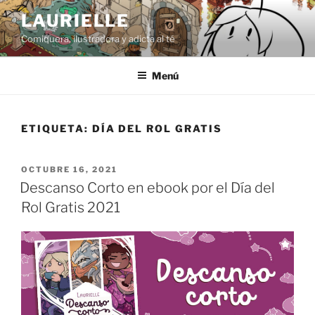
Saltar
LAURIELLE
al
Comiquera, ilustradora y adicta al té
contenido
Menú
ETIQUETA:
DÍA DEL ROL GRATIS
PUBLICADO
OCTUBRE 16, 2021
EL
Descanso Corto en ebook por el Día del
Rol Gratis 2021