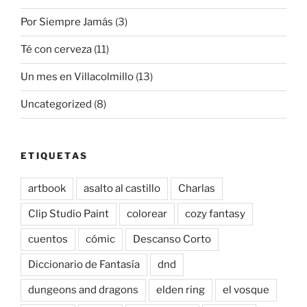
Por Siempre Jamás
(3)
Té con cerveza
(11)
Un mes en Villacolmillo
(13)
Uncategorized
(8)
ETIQUETAS
artbook
asalto al castillo
Charlas
Clip Studio Paint
colorear
cozy fantasy
cuentos
cómic
Descanso Corto
Diccionario de Fantasía
dnd
dungeons and dragons
elden ring
el vosque