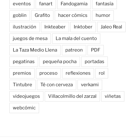
eventos
fanart
Fandogamia
fantasía
goblin
Grafito
hacer cómics
humor
ilustración
Inkteaber
Inktober
Jaleo Real
juegos de mesa
La mala del cuento
La Taza Medio Llena
patreon
PDF
pegatinas
pequeña pocha
portadas
premios
proceso
reflexiones
rol
Tintubre
Té con cerveza
verkami
videojuegos
Villacolmillo del zarzal
viñetas
webcómic