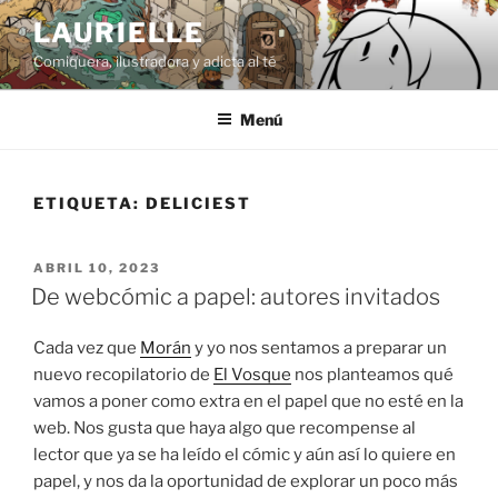
Saltar
LAURIELLE
al
Comiquera, ilustradora y adicta al té
contenido
Menú
ETIQUETA:
DELICIEST
PUBLICADO
ABRIL 10, 2023
EL
De webcómic a papel: autores invitados
Cada vez que
Morán
y yo nos sentamos a preparar un
nuevo recopilatorio de
El Vosque
nos planteamos qué
vamos a poner como extra en el papel que no esté en la
web. Nos gusta que haya algo que recompense al
lector que ya se ha leído el cómic y aún así lo quiere en
papel, y nos da la oportunidad de explorar un poco más