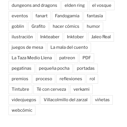
dungeons and dragons
elden ring
el vosque
eventos
fanart
Fandogamia
fantasía
goblin
Grafito
hacer cómics
humor
ilustración
Inkteaber
Inktober
Jaleo Real
juegos de mesa
La mala del cuento
La Taza Medio Llena
patreon
PDF
pegatinas
pequeña pocha
portadas
premios
proceso
reflexiones
rol
Tintubre
Té con cerveza
verkami
videojuegos
Villacolmillo del zarzal
viñetas
webcómic