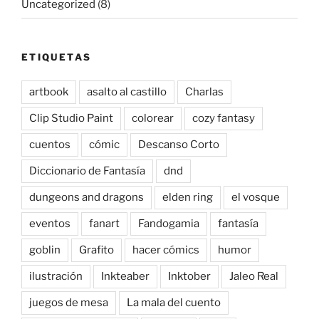
Uncategorized
(8)
ETIQUETAS
artbook
asalto al castillo
Charlas
Clip Studio Paint
colorear
cozy fantasy
cuentos
cómic
Descanso Corto
Diccionario de Fantasía
dnd
dungeons and dragons
elden ring
el vosque
eventos
fanart
Fandogamia
fantasía
goblin
Grafito
hacer cómics
humor
ilustración
Inkteaber
Inktober
Jaleo Real
juegos de mesa
La mala del cuento