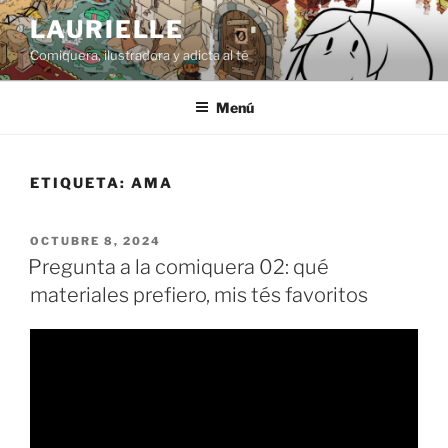
Saltar
LAURIELLE
al
Comiquera, ilustradora y adicta al té
contenido
Menú
ETIQUETA:
AMA
PUBLICADO
OCTUBRE 8, 2024
EL
Pregunta a la comiquera 02: qué
materiales prefiero, mis tés favoritos