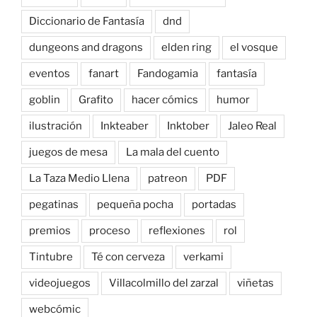
Diccionario de Fantasía
dnd
dungeons and dragons
elden ring
el vosque
eventos
fanart
Fandogamia
fantasía
goblin
Grafito
hacer cómics
humor
ilustración
Inkteaber
Inktober
Jaleo Real
juegos de mesa
La mala del cuento
La Taza Medio Llena
patreon
PDF
pegatinas
pequeña pocha
portadas
premios
proceso
reflexiones
rol
Tintubre
Té con cerveza
verkami
videojuegos
Villacolmillo del zarzal
viñetas
webcómic