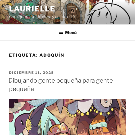
Saltar
LAURIELLE
al
Comiquera, ilustradora y adicta al té
contenido
Menú
ETIQUETA:
ADOQUÍN
PUBLICADO
DICIEMBRE 11, 2025
EL
Dibujando gente pequeña para gente
pequeña