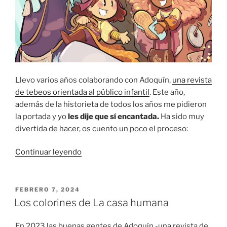
Llevo varios años colaborando con Adoquín,
una revista
de tebeos orientada al público infantil
. Este año,
además de la historieta de todos los años me pidieron
la portada y yo
les dije que sí encantada.
Ha sido muy
divertida de hacer, os cuento un poco el proceso:
«Dibujando
Continuar leyendo
gente
pequeña
para
PUBLICADO
FEBRERO 7, 2024
EL
gente
Los colorines de La casa humana
pequeña»
En 2023 las buenas gentes de Adoquín -una revista de