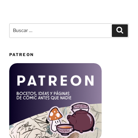
colorines
de
La
casa
Buscar
Buscar
humana»
por:
PATREON