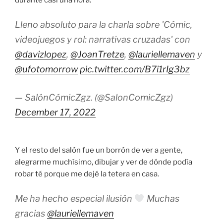
durante casi una hora.
Lleno absoluto para la charla sobre 'Cómic,
videojuegos y rol: narrativas cruzadas' con
@davizlopez
,
@JoanTretze
,
@lauriellemaven
y
@ufotomorrow
pic.twitter.com/B7i1rIg3bz
— SalónCómicZgz. (@SalonComicZgz)
December 17, 2022
Y el resto del salón fue un borrón de ver a gente,
alegrarme muchísimo, dibujar y ver de dónde podía
robar té porque me dejé la tetera en casa.
Me ha hecho especial ilusión
Muchas
gracias
@lauriellemaven