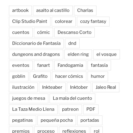
artbook
asalto al castillo
Charlas
Clip Studio Paint
colorear
cozy fantasy
cuentos
cómic
Descanso Corto
Diccionario de Fantasía
dnd
dungeons and dragons
elden ring
el vosque
eventos
fanart
Fandogamia
fantasía
goblin
Grafito
hacer cómics
humor
ilustración
Inkteaber
Inktober
Jaleo Real
juegos de mesa
La mala del cuento
La Taza Medio Llena
patreon
PDF
pegatinas
pequeña pocha
portadas
premios
proceso
reflexiones
rol