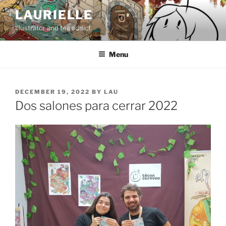
Skip
LAURIELLE
to
Illustrator and tea addict
content
Menu
POSTED
DECEMBER 19, 2022
BY
LAU
ON
Dos salones para cerrar 2022