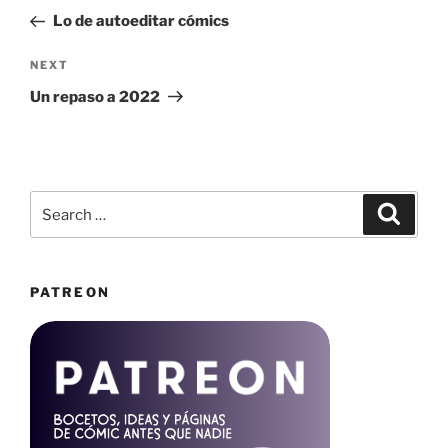
navigation
Post
Lo de autoeditar cómics
Next
NEXT
Post
Un repaso a 2022
Search
Search
for:
PATREON