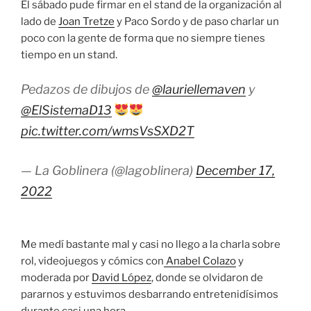
El sábado pude firmar en el stand de la organización al
lado de
Joan Tretze
y Paco Sordo y de paso charlar un
poco con la gente de forma que no siempre tienes
tiempo en un stand.
Pedazos de dibujos de
@lauriellemaven
y
@ElSistemaD13
pic.twitter.com/wmsVsSXD2T
— La Goblinera (@lagoblinera)
December 17,
2022
Me medí bastante mal y casi no llego a la charla sobre
rol, videojuegos y cómics con
Anabel Colazo
y
moderada por
David López
, donde se olvidaron de
pararnos y estuvimos desbarrando entretenidísimos